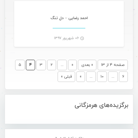
-
احمد رضایی – دل تنگ
۰۶ شهریور ۱۳۹۷
-
صفحه 4 از 13
« بعدی
«
...
2
3
4
5
6
...
10
...
»
قبلی »
برگزیده‌های هرمزگانی