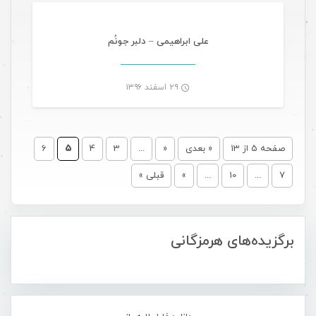
-
علی ابراهیمی – دلبر جونُم
۲۹ اسفند ۱۳۹۶
-
صفحه 5 از 13
« بعدی
«
...
3
4
5
6
7
...
10
...
»
قبلی »
برگزیده‌های هرمزگانی