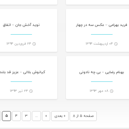
-
فرید بهرامی – عکس سه در چهار
نوید آخش جان – اتفاق
۰۴ اردیبهشت ۱۳۹۴
۲۴ فروردین ۱۳۹۴
تازه های هرمزگانی
تازه های هرمز
-
بهنام رضایی – بی چه نادونی
کیانوش بلالی – عزیز قد بلند
۰۸ مهر ۱۳۹۳
۲۴ تیر ۱۳۹۳
-
صفحه 5 از 8
« بعدی
«
...
3
4
5