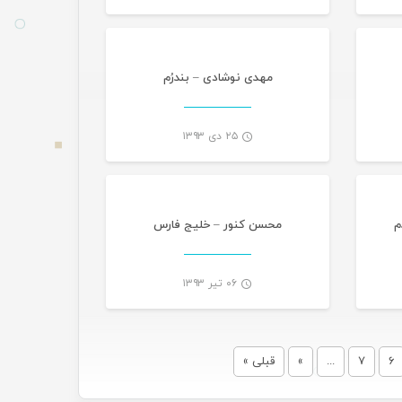
-
-
مهدی نوشادی – بندرُم
۲۵ دی ۱۳۹۳
گانی
تازه های هرمزگانی
-
-
م
محسن کنور – خلیج فارس
۰۶ تیر ۱۳۹۳
-
-
6
7
...
»
قبلی »