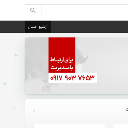
آرشیو امسال
گانی
تازه های هرمزگانی