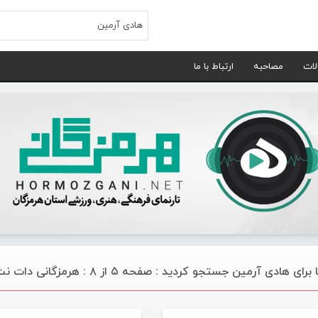
لات
مصاحبه
ارتباط با ما
رای هادی آرمین جستجو کردید : صفحه ۵ از ۸ : هرمزگانی دات نت
تازه های هرمزگانی
تازه های هرمز