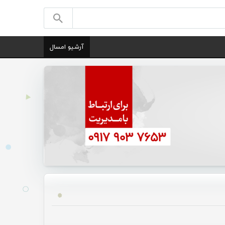
آرشیو امسال