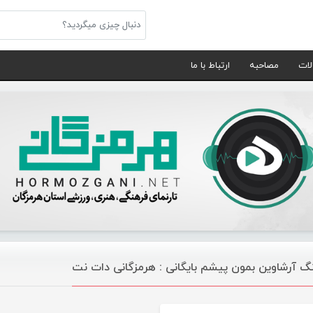
لات
مصاحبه
ارتباط با ما
گ آرشاوین بمون پیشم بایگانی : هرمزگانی دات نت
موسیقی