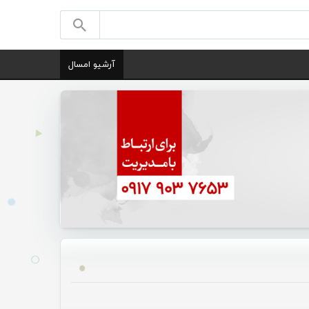
آرشیو امسال