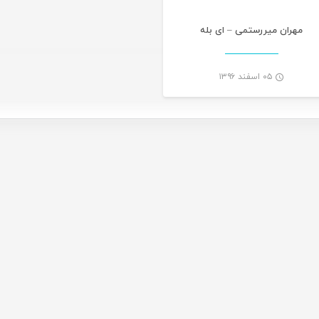
مهران میررستمی – ای بله
۰۵ اسفند ۱۳۹۶
-