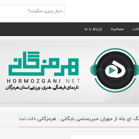
لات
مصاحبه
ارتباط با ما
گ ای بله از مهران میررستمی بایگانی : هرمزگانی دات نت
موسیقی