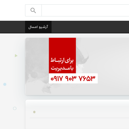
آرشیو امسال