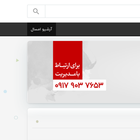
آرشیو امسال