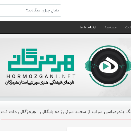
لات
مصاحبه
ارتباط با ما
گ بندرعباسی سراب از سعید سرنی زاده بایگانی : هرمزگانی دات نت
موسیقی