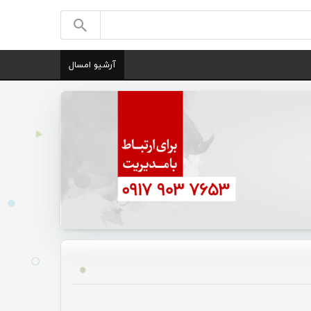
آرشیو امسال