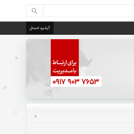
آرشیو امسال