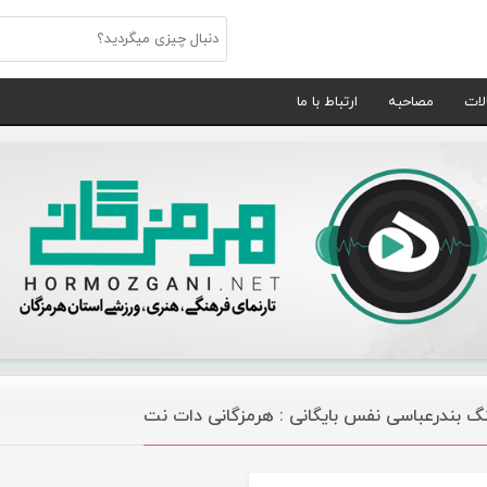
لات
مصاحبه
ارتباط با ما
گ بندرعباسی نفس بایگانی : هرمزگانی دات نت
موسیقی