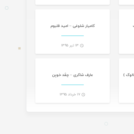
-
-
کامیار شلوغی – امید قلبوم
۱۳ تیر ۱۳۹۵
یقی
موسیقی
-
-
لوک )
عارف شاکری – چقَد خوبِن
۱۷ خرداد ۱۳۹۵
-
-