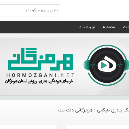
لات
مصاحبه
ارتباط با ما
گ بندری بایگانی : هرمزگانی دات نت
موسیقی
موس