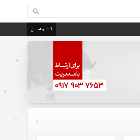
آرشیو امسال
یقی
موسیقی