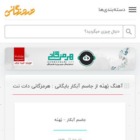
دسته‌بندی‌ها
آهنگ بُهنَه از جاسم آبکار بایگانی : هرمزگانی دات نت
موسیقی
جاسم آبکار – بُهنَه