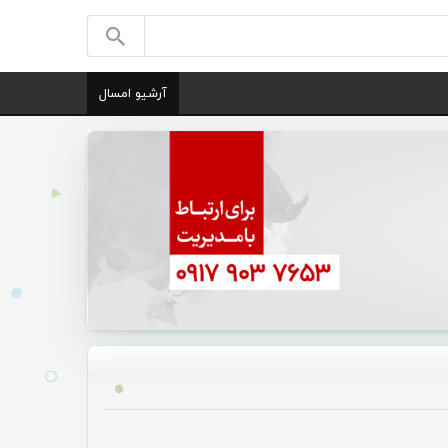
آرشیو امسال