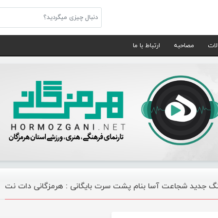
لات
مصاحبه
ارتباط با ما
گ جدید شجاعت آسا بنام پشت سرت بایگانی : هرمزگانی دات نت
موسیقی