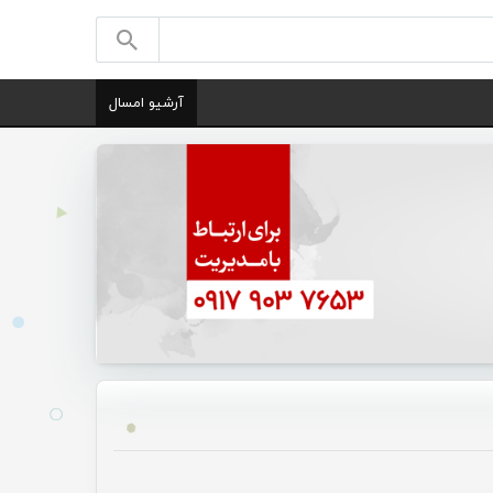
آرشیو امسال