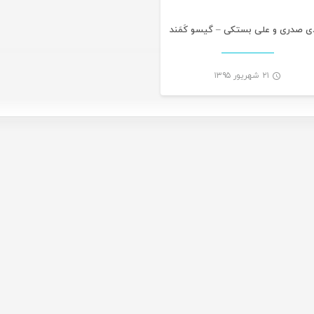
ی صدری و علی بستکی – گیسو کَمَند
۲۱ شهریور ۱۳۹۵
-