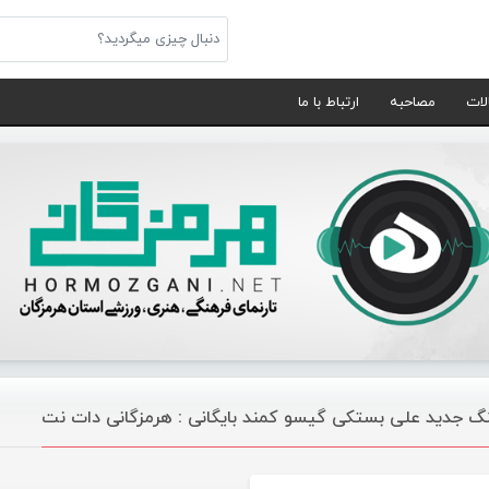
لات
مصاحبه
ارتباط با ما
گ جدید علی بستکی گیسو کمند بایگانی : هرمزگانی دات نت
موسیقی