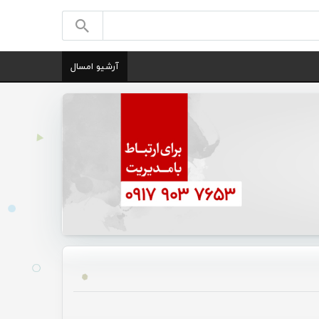
آرشیو امسال