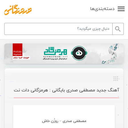
دسته‌بندی‌ها
آهنگ جدید مصطفی صدری بایگانی : هرمزگانی دات نت
موسیقی ویژه ها
مصطفی صدری – روزُن خاش