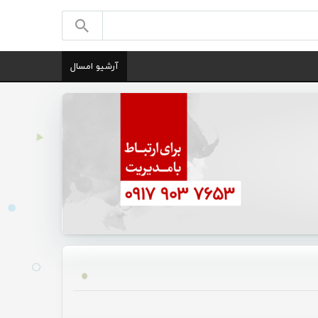
آرشیو امسال