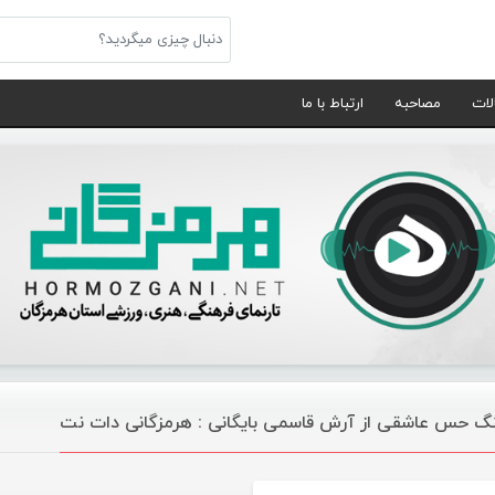
لات
مصاحبه
ارتباط با ما
گ حس عاشقی از آرش قاسمی بایگانی : هرمزگانی دات نت
موسیقی