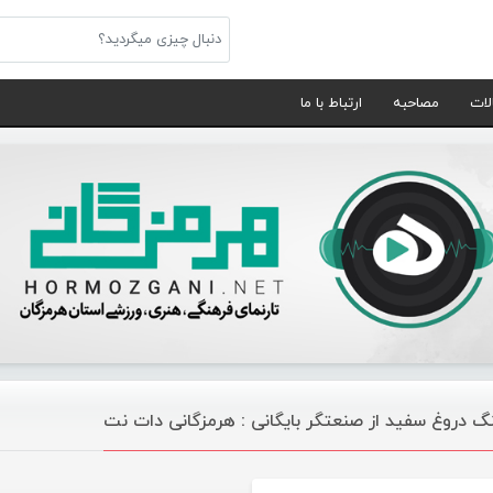
لات
مصاحبه
ارتباط با ما
گ دروغ سفید از صنعتگر بایگانی : هرمزگانی دات نت
موسیقی