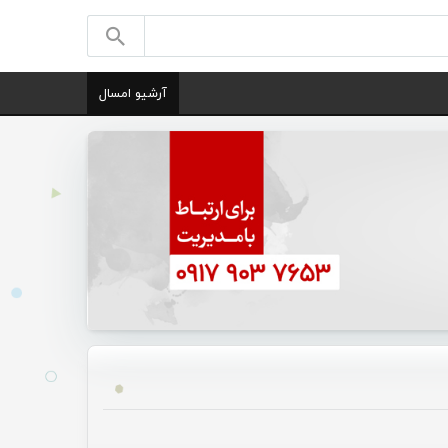
آرشیو امسال