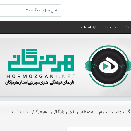
لات
مصاحبه
ارتباط با ما
گ دوستت دارم از مصطفی رنجی بایگانی : هرمزگانی دات نت
موسیقی