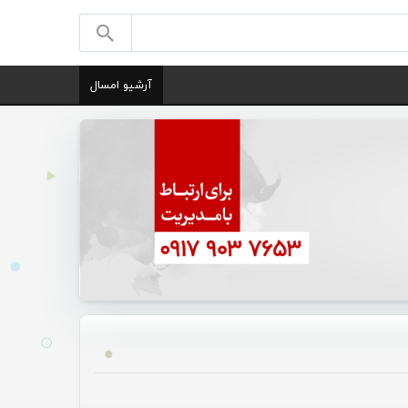
آرشیو امسال