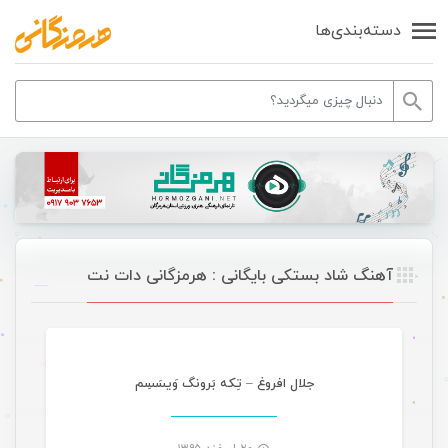
دسته‌بندی‌ها
آهنگ شاد بستکی بایگانی : هرمزگانی دات نت
موسیقی
جلال افروغ – تِکه بَرونگ وَیسَسِم