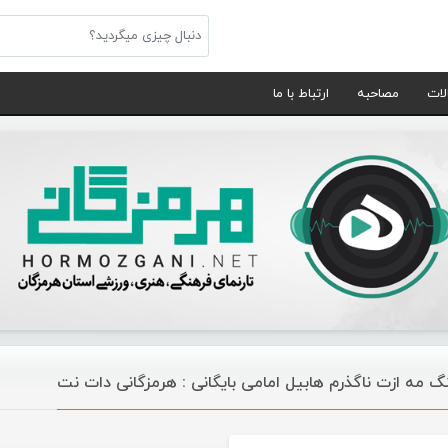
لات
مصاحبه
ارتباط با ما
گ مه ازت ناگذرم هابیل امامی بایگانی : هرمزگانی دات نت
موسیقی