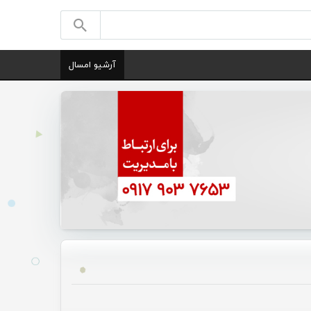
آرشیو امسال