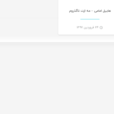
هابیل امامی – مه ازت ناگذروم
۲۴ فروردین ۱۳۹۷
-