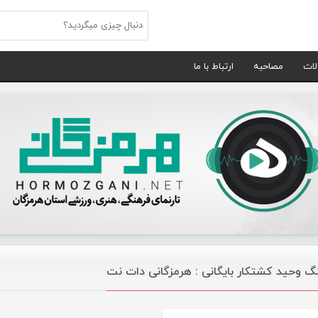
لات
مصاحبه
ارتباط با ما
گ وحید کشتکار بایگانی : هرمزگانی دات نت
موسیقی