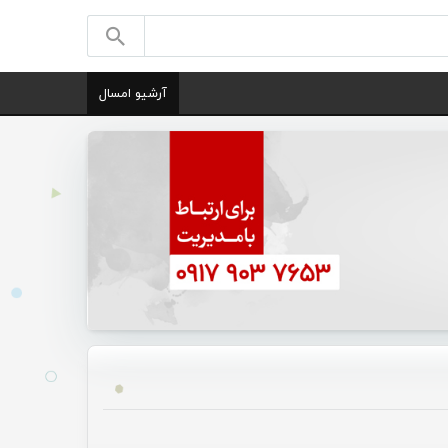
آرشیو امسال