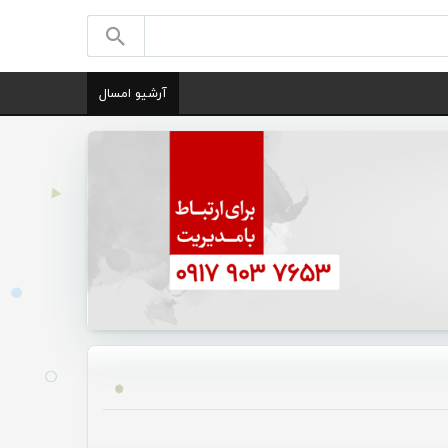
آرشیو امسال