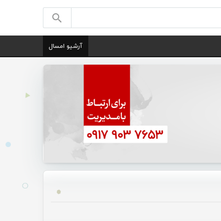
آرشیو امسال