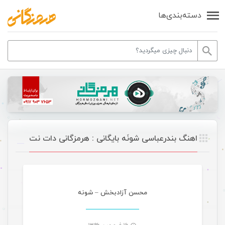
دسته‌بندی‌ها
اهنگ بندرعباسی شونَه بایگانی : هرمزگانی دات نت
موسیقی
محسن آزادبخش – شونه