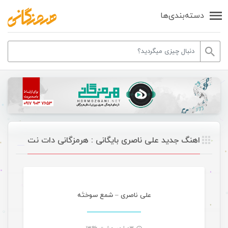
دسته‌بندی‌ها
اهنگ جدید علی ناصری بایگانی : هرمزگانی دات نت
موسیقی
علی ناصری – شمع سوختَه