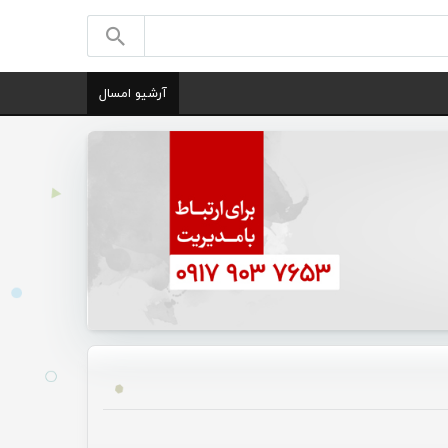
آرشیو امسال