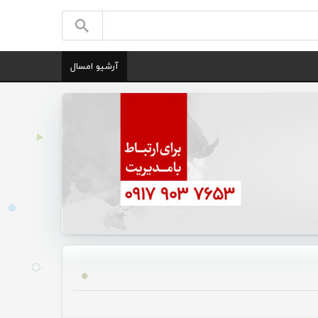
آرشیو امسال