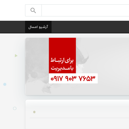
آرشیو امسال