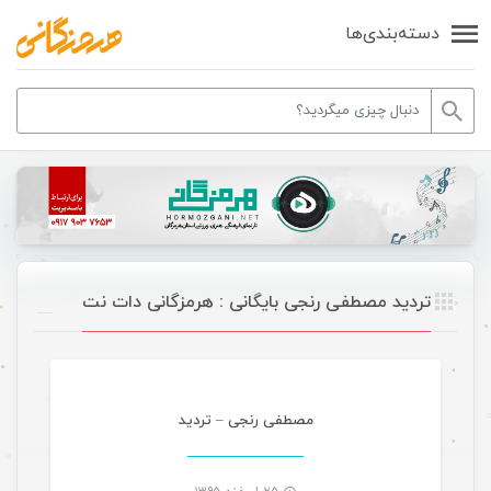
دسته‌بندی‌ها
تردید مصطفی رنجی بایگانی : هرمزگانی دات نت
موسیقی
مصطفی رنجی – تردید