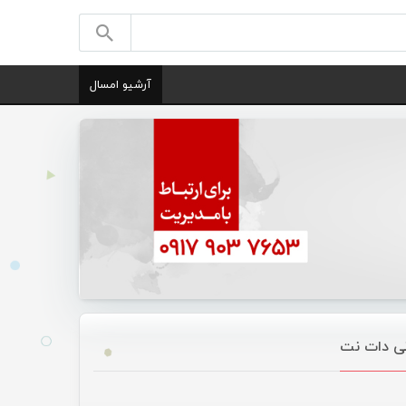
آرشیو امسال
انی دات نت