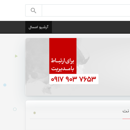
آرشیو امسال
 نت