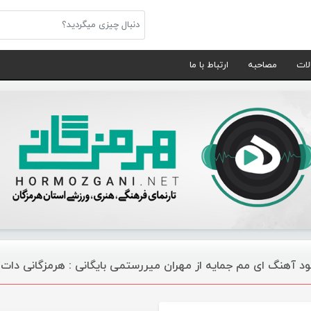
لات
مصاحبه
ارتباط با ما
لود آهنگ ای مم جمایه از مهران میررستمی بایگانی : هرمزگانی دات
موسیقی