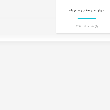
مهران میررستمی – ای بله
۰۵ اسفند ۱۳۹۶
-