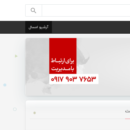
آرشیو امسال
نت