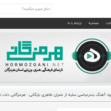
لات
مصاحبه
ارتباط با ما
لود آهنگ بندرعباسی سایه از عمران طاهری بایگانی : هرمزگانی دات 
موسیقی