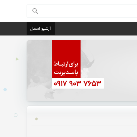
آرشیو امسال