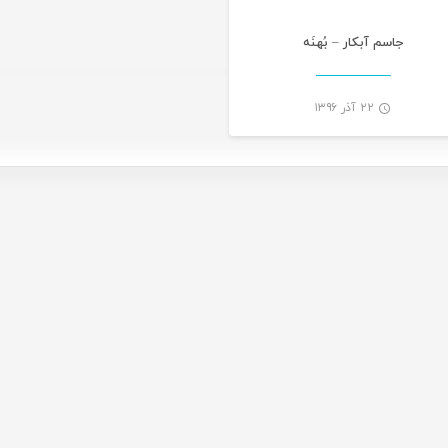
جاسم آبکار – بُهنَه
۲۲ آذر ۱۳۹۶
-