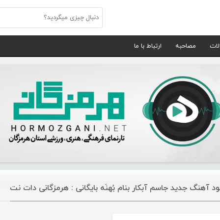
لات
مصاحبه
ارتباط با ما
ود آهنگ جدید جاسم آبکار بنام بُهنَه بایگانی : هرمزگانی دات نت
موسیقی