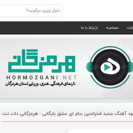
لات
مصاحبه
ارتباط با ما
لود آهنگ جدید فخرالدین بنام ای عشق بایگانی : هرمزگانی دات نت
موسیقی