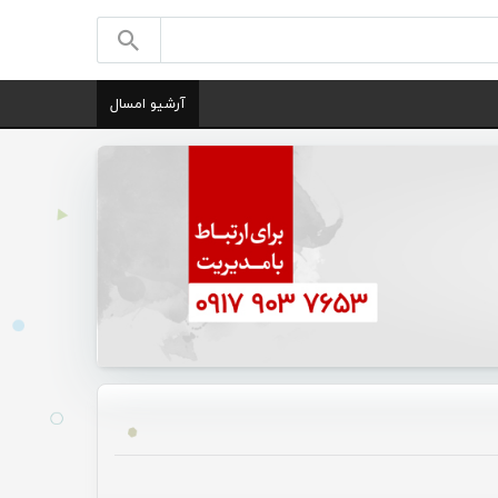
آرشیو امسال