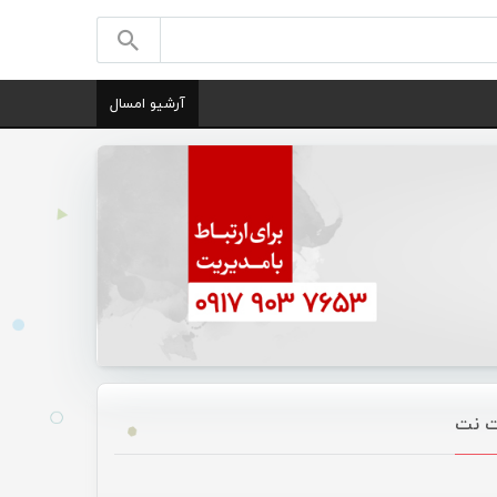
آرشیو امسال
ات نت