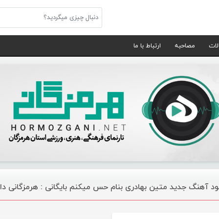
لات
مصاحبه
ارتباط با ما
لود آهنگ جدید متین بهادری بنام حس میکنم بایگانی : هرمزگانی د
موسیقی