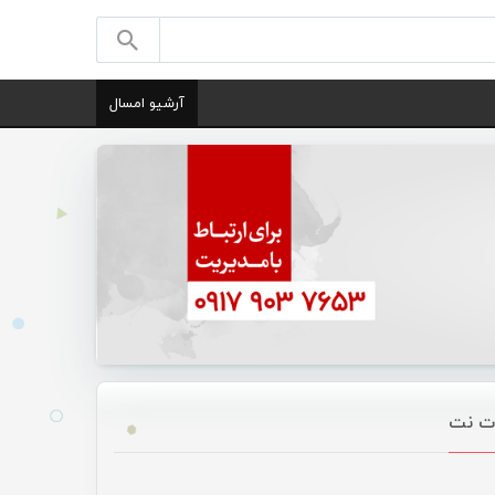
آرشیو امسال
ات نت