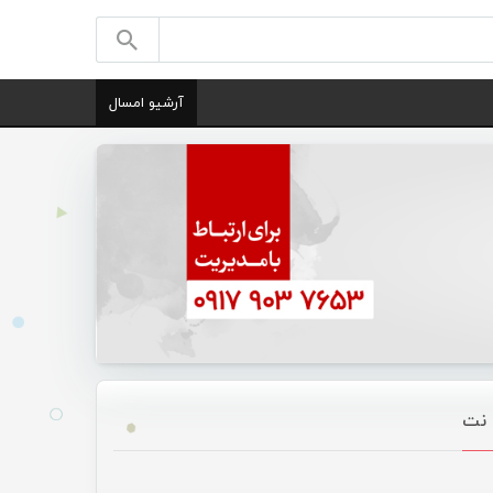
آرشیو امسال
 نت