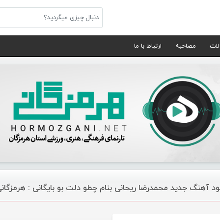
لات
مصاحبه
ارتباط با ما
لود آهنگ جدید محمدرضا ریحانی بنام چطو دلت بو بایگانی : هرمزگا
موسیقی ویژه ها