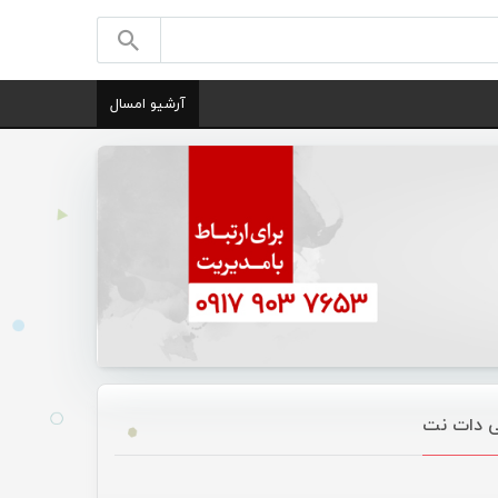
آرشیو امسال
نی دات نت