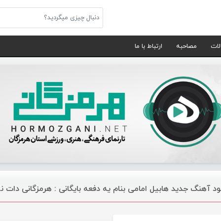
لات
مصاحبه
ارتباط با ما
لود آهنگ جدید هابیل امامی بنام یه دفعه بایگانی : هرمزگانی دات 
موسیقی