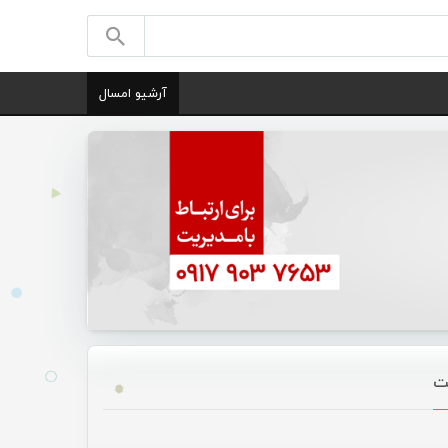
آرشیو امسال
نت