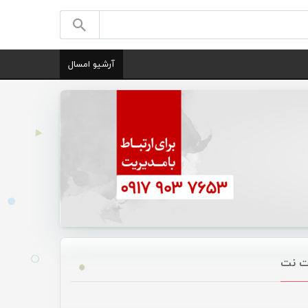
آرشیو امسال
ات نت