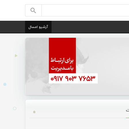
آرشیو امسال
ت