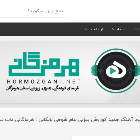
لات
مصاحبه
ارتباط با ما
لود آهنگ جدید کوروش بیژنی بنام شوخی بایگانی : هرمزگانی دات ن
موسیقی