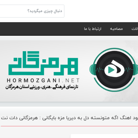
لات
مصاحبه
ارتباط با ما
لود اهنگ اگه متونسته دل به دیریا مزه بایگانی : هرمزگانی دات نت
موسیقی