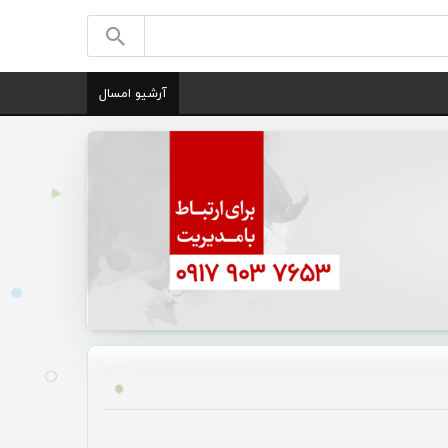
آرشیو امسال