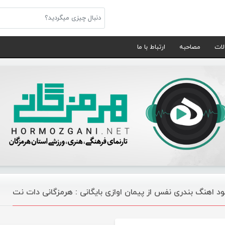
لات
مصاحبه
ارتباط با ما
لود اهنگ بندری نفس از پیمان اوازی بایگانی : هرمزگانی دات نت
موسیقی