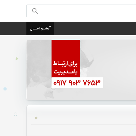
آرشیو امسال