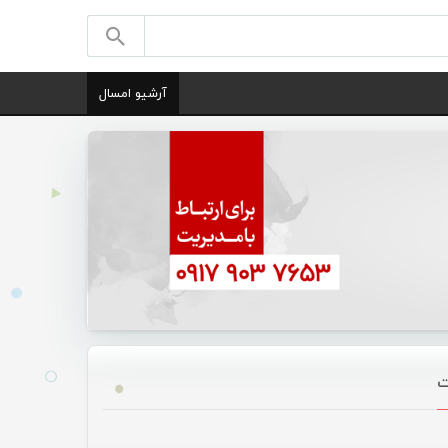
آرشیو امسال
ت