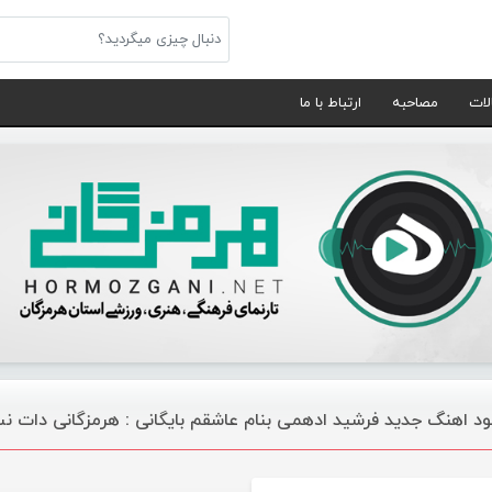
لات
مصاحبه
ارتباط با ما
لود اهنگ جدید فرشید ادهمی بنام عاشقم بایگانی : هرمزگانی دات ن
موسیقی