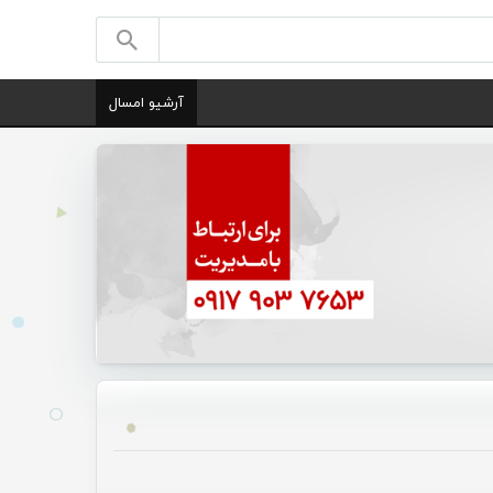
آرشیو امسال