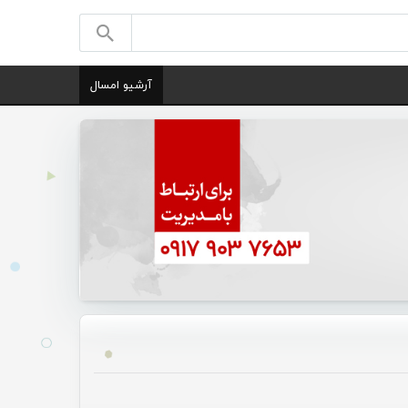
آرشیو امسال