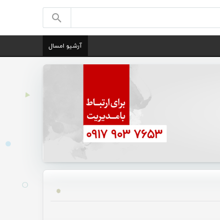
آرشیو امسال