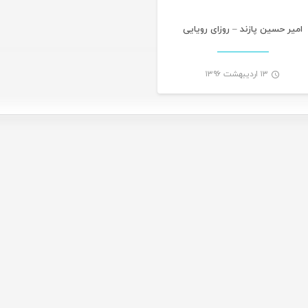
امیر حسین پازند – روزای رویایی
۱۳ اردیبهشت ۱۳۹۶
-