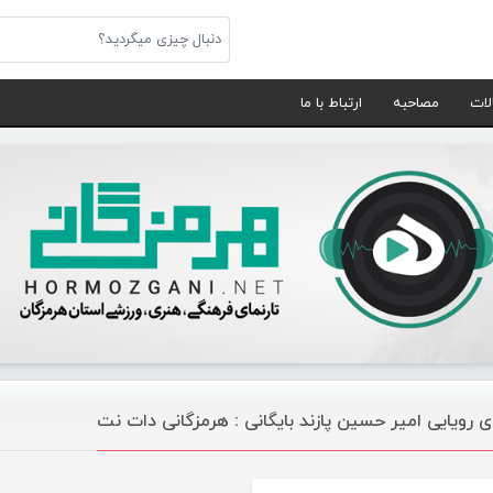
لات
مصاحبه
ارتباط با ما
ای رویایی امیر حسین پازند بایگانی : هرمزگانی دات نت
موسیقی