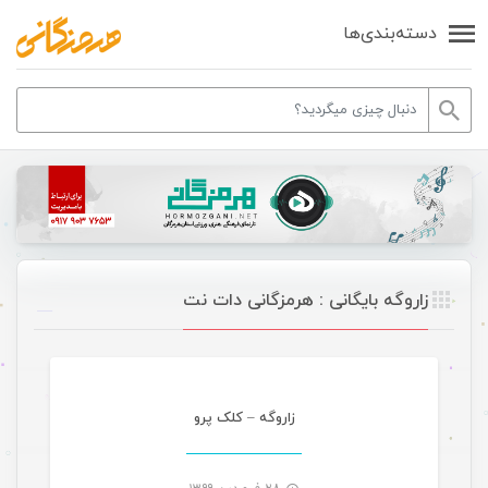
دسته‌بندی‌ها
زاروگه بایگانی : هرمزگانی دات نت
موسیقی تازه های هرمزگانی
زاروگه – کلک پرو