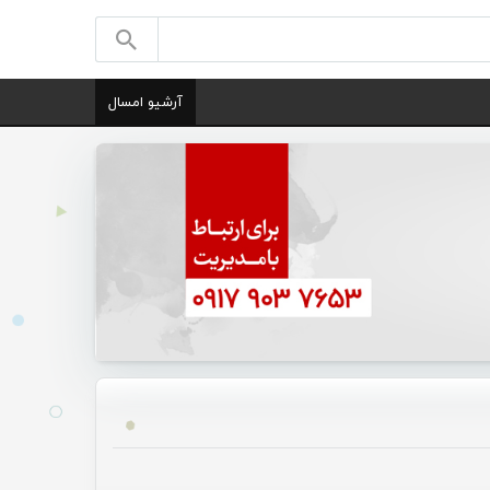
آرشیو امسال