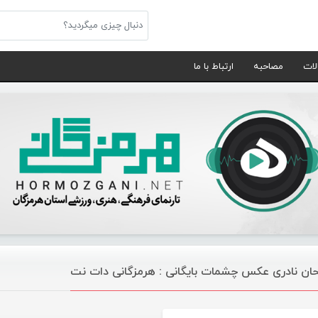
لات
مصاحبه
ارتباط با ما
ان نادری عکس چشمات بایگانی : هرمزگانی دات نت
موسیقی