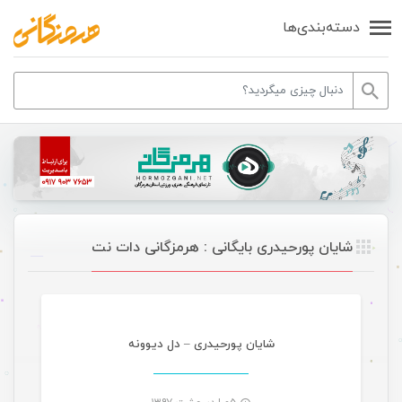
دسته‌بندی‌ها
شایان پورحیدری بایگانی : هرمزگانی دات نت
موسیقی
شایان پورحیدری – دل دیوونه